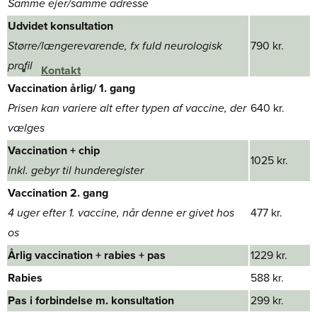
​Samme ejer/samme adresse​
Udvidet konsultation​
Større/længerevarende, fx fuld neurologisk
790 ​kr.
profil
Kontakt
Vaccination årlig/ 1. gang
Prisen kan variere alt efter typen af vaccine, der
640 kr.
vælges
Vaccination​ + chip
1025 kr.
​Inkl. gebyr til hunde​register
Vaccination 2. gang
​4 uger efter​ 1. vaccine, når denne er givet hos
477 kr.
os
Årlig vaccination + rabies + pas​
1229 kr.
Rabies
588 kr.
Pas​ i forbindelse m. konsultation
299 kr.