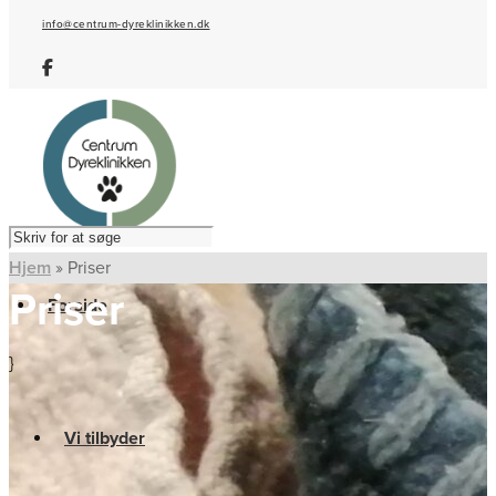
info@centrum-dyreklinikken.dk
Hjem
»
Priser
Priser
Forside
}
Vi tilbyder