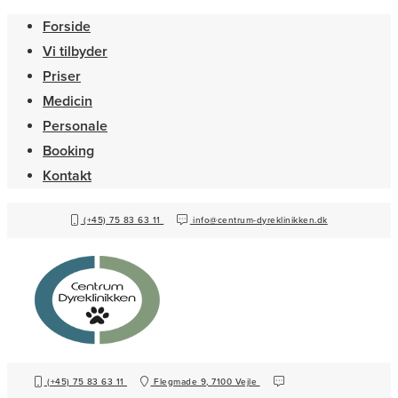
Forside
Vi tilbyder
Priser
Medicin
Personale
Booking
Kontakt
(+45) 75 83 63 11
info@centrum-dyreklinikken.dk
(+45) 75 83 63 11
Flegmade 9, 7100 Vejle