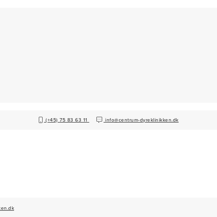
(+45) 75 83 63 11
info@centrum-dyreklinikken.dk
ken.dk