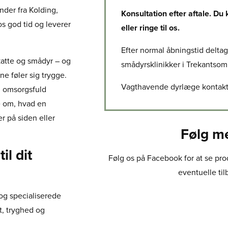
nder fra Kolding,
Konsultation efter aftale. Du
s god tid og leverer
eller ringe til os.
​Efter normal åbningstid delta
katte og smådyr – og
smådyrsklinikker i Trekantsom
ne føler sig trygge.
​Vagthavende dyrlæge kontakt
n omsorgsfuld
e om, hvad en
r på siden eller
Følg m
il dit
Følg os på Facebook for at se pro
eventuelle til
og specialiserede
t, tryghed og