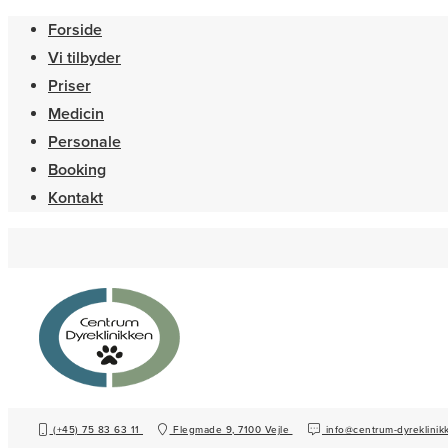
Forside
Vi tilbyder
Priser
Medicin
Personale
Booking
Kontakt
(+45) 75 83 63 11
Flegmade 9, 7100 Vejle
info@centrum-dyreklinik